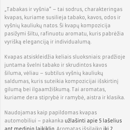
„Tabakas ir vyšnia“ – tai sodrus, charakteringas
kvapas, kuriame susilieja tabako, kavos, odos ir
vyšnių kauliukų natos. Ši kvapų kompozicija
pasižymi šiltu, rafinuotu aromatu, kuris pabrėžia
vyrišką eleganciją ir individualumą.
Kvapas atsiskleidžia keliais sluoksniais: pradžioje
juntama švelni tabako ir skrudintos kavos
šiluma, vėliau – subtilus vyšnių kauliukų
saldumas, kuris suteikia kompozicijai išskirtinį
gilumą bei ilgaamžiškumą. Tai aromatas,
kuriame dera stiprybė ir ramybė, aistra ir klasika.
Naudojamas kaip papildomas kvapas
automobiliui – pakanka
užlašinti apie 5 lašelius
ant medinio laikiklio
. Aromatas išsilaiko
iki 2