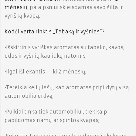
mėnesių
, palaipsniui skleisdamas savo šiltą ir
vyrišką kvapą.
Kodėl verta rinktis „Tabaką ir vyšnias“?
•Išskirtinis vyriškas aromatas su tabako, kavos,
odos ir vyšnių kauliukų natomis;
•Ilgai išliekantis – iki 2 mėnesių;
•Tereikia kelių lašų, kad aromatas pripildytų visą
automobilio erdvę;
•Puikiai tinka tiek automobiliui, tiek kaip
papildomas namų ar spintos kvapas;
•Sukurtas Lietuvoje su meile ir dėmesiu kokybei.