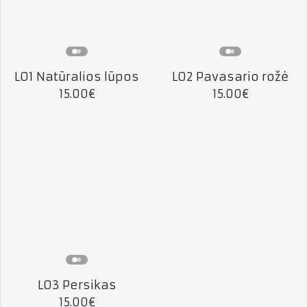
L01 Natūralios lūpos
L02 Pavasario rožė
15.00
€
15.00
€
L03 Persikas
15.00
€