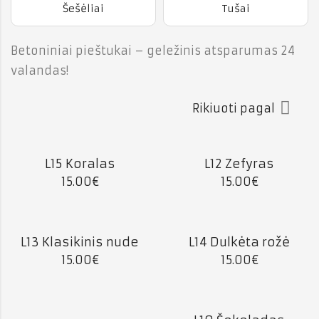
Šešėliai
Tušai
Betoniniai pieštukai – geležinis atsparumas 24
valandas!
Rikiuoti pagal
L15 Koralas
L12 Zefyras
15.00
€
15.00
€
L13 Klasikinis nude
L14 Dulkėta rožė
15.00
€
15.00
€