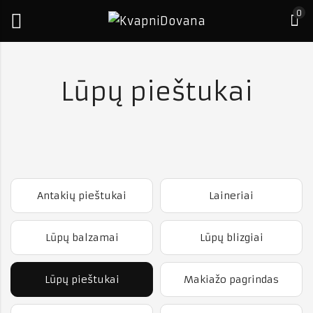
0
Lūpų pieštukai
Antakių pieštukai
Laineriai
Lūpų balzamai
Lūpų blizgiai
Lūpų pieštukai
Makiažo pagrindas