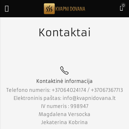
0
Kontaktai
Kontaktinė informacija
Telefono numeris: +37064024174 / +37067367713
Elektroninis paštas: info@kvapnidovana.lt
IV numeris : 998947
Magdalena Versocka
Jekaterina Kobrina