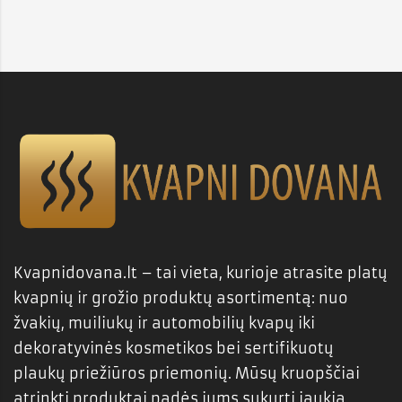
Kvapnidovana.lt – tai vieta, kurioje atrasite platų
kvapnių ir grožio produktų asortimentą: nuo
žvakių, muiliukų ir automobilių kvapų iki
dekoratyvinės kosmetikos bei sertifikuotų
plaukų priežiūros priemonių. Mūsų kruopščiai
atrinkti produktai padės jums sukurti jaukią