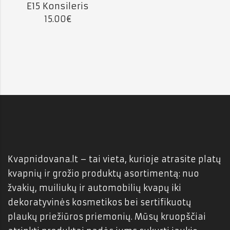
E15 Konsileris
IŠPARDUOTA
15.00
€
Kvapnidovana.lt – tai vieta, kurioje atrasite platų
kvapnių ir grožio produktų asortimentą: nuo
žvakių, muiliukų ir automobilių kvapų iki
dekoratyvinės kosmetikos bei sertifikuotų
plaukų priežiūros priemonių. Mūsų kruopščiai