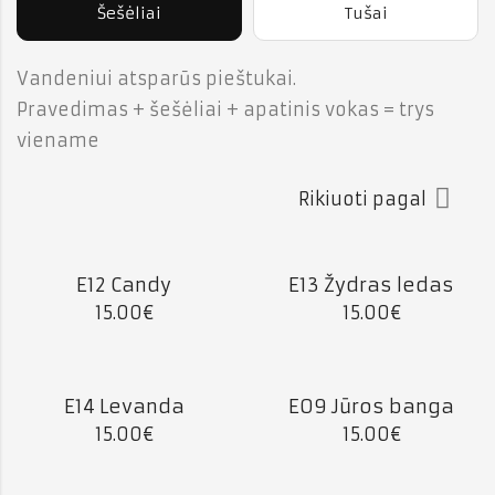
Šešėliai
Tušai
Vandeniui atsparūs pieštukai.
Pravedimas + šešėliai + apatinis vokas = trys
viename
Rikiuoti pagal
E12 Candy
E13 Žydras ledas
15.00
€
15.00
€
E14 Levanda
E09 Jūros banga
15.00
€
15.00
€