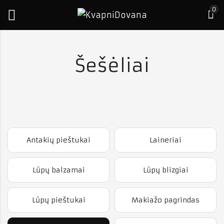
0
Šešėliai
Antakių pieštukai
Laineriai
Lūpų balzamai
Lūpų blizgiai
Lūpų pieštukai
Makiažo pagrindas