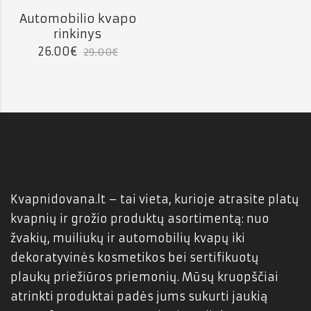
Automobilio kvapo
10
% NUOLAIDA
rinkinys
26.00
€
29.00
€
Kvapnidovana.lt – tai vieta, kurioje atrasite platų
kvapnių ir grožio produktų asortimentą: nuo
žvakių, muiliukų ir automobilių kvapų iki
dekoratyvinės kosmetikos bei sertifikuotų
plaukų priežiūros priemonių. Mūsų kruopščiai
atrinkti produktai padės jums sukurti jaukią