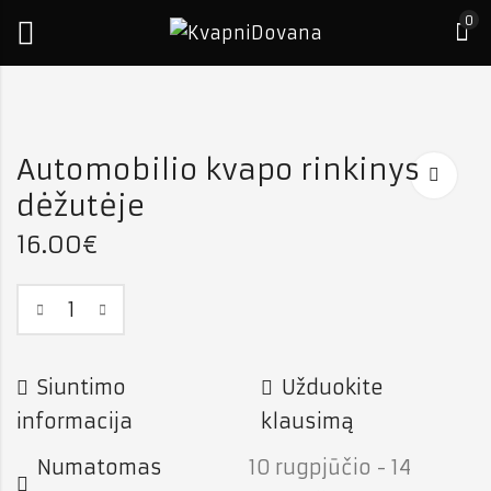
0
s
liai
Automobilio kvapo rinkinys
r
dėžutėje
16.00
€
Siuntimo
Užduokite
informacija
klausimą
Numatomas
10 rugpjūčio - 14