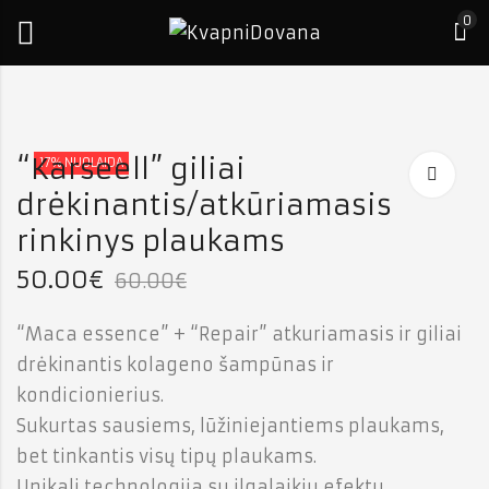
0
i
“Karseell” giliai
17
% NUOLAIDA
kūriamasis
s
drėkinantis/atkūriamasis
rinkinys plaukams
50.00
€
60.00
€
“Maca essence” + “Repair” atkuriamasis ir giliai
drėkinantis kolageno šampūnas ir
kondicionierius.
Sukurtas sausiems, lūžiniejantiems plaukams,
bet tinkantis visų tipų plaukams.
Unikali technologija su ilgalaikiu efektu.