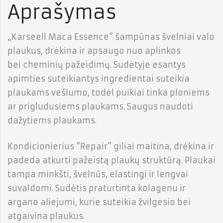
Aprašymas
„Karseell Maca Essence“ šampūnas švelniai valo
plaukus, drėkina ir apsaugo nuo aplinkos
bei cheminių pažeidimų. Sudėtyje esantys
apimties suteikiantys ingredientai suteikia
plaukams vešlumo, todėl puikiai tinka ploniems
ar prigludusiems plaukams. Saugus naudoti
dažytiems plaukams.
Kondicionierius “Repair” giliai maitina, drėkina ir
padeda atkurti pažeistą plaukų struktūrą. Plaukai
tampa minkšti, švelnūs, elastingi ir lengvai
suvaldomi. Sudėtis praturtinta kolagenu ir
argano aliejumi, kurie suteikia žvilgesio bei
atgaivina plaukus.