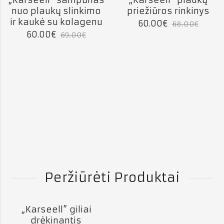
13
% NUOLAIDA
12
% NUOLAIDA
nuo plaukų slinkimo
priežiūros rinkinys
IŠPARDUOTA
ir kaukė su kolagenu
60.00
€
68.00
€
60.00
€
69.00
€
Peržiūrėti Produktai
„Karseell” giliai
11
% NUOLAIDA
drėkinantis