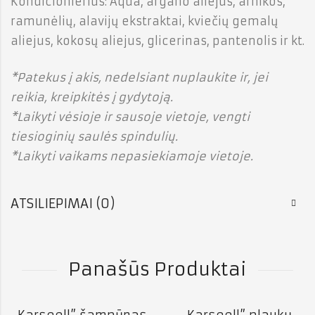
Kondicionierius: Aqua, argano aliejus, arnikos,
ramunėlių, alavijų ekstraktai, kviečių gemalų
aliejus, kokosų aliejus, glicerinas, pantenolis ir kt.
*Patekus į akis, nedelsiant nuplaukite ir, jei
reikia, kreipkitės į gydytoją.
*Laikyti vėsioje ir sausoje vietoje, vengti
tiesioginių saulės spindulių.
*Laikyti vaikams nepasiekiamoje vietoje.
ATSILIEPIMAI (0)
Panašūs Produktai
„Karseell” šampūnas
„Karseell” plaukų