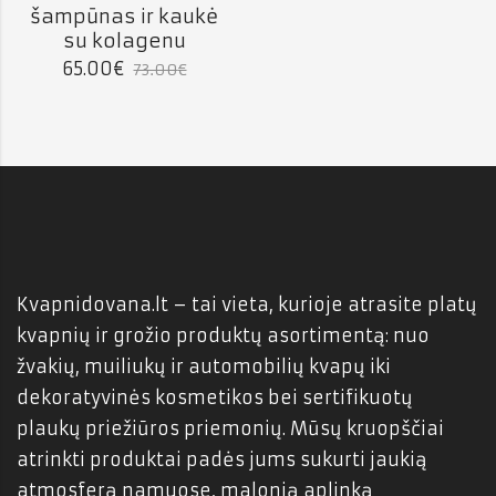
šampūnas ir kaukė
su kolagenu
65.00
€
73.00
€
Kvapnidovana.lt – tai vieta, kurioje atrasite platų
kvapnių ir grožio produktų asortimentą: nuo
žvakių, muiliukų ir automobilių kvapų iki
dekoratyvinės kosmetikos bei sertifikuotų
plaukų priežiūros priemonių. Mūsų kruopščiai
atrinkti produktai padės jums sukurti jaukią
atmosferą namuose, malonią aplinką