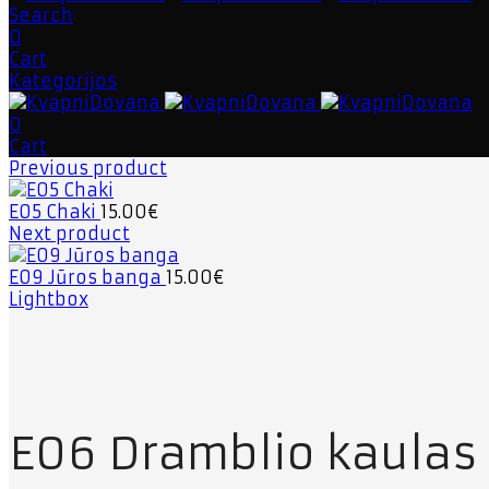
Search
0
Cart
Kategorijos
0
Cart
Previous product
E05 Chaki
15.00
€
Next product
E09 Jūros banga
15.00
€
Lightbox
E06 Dramblio kaulas