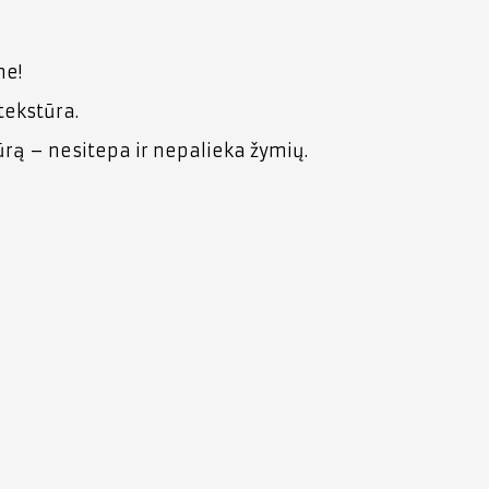
me!
tekstūra.
ūrą – nesitepa ir nepalieka žymių.