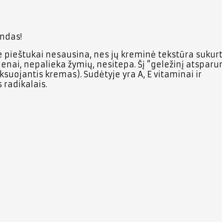
andas!
ie pieštukai nesausina, nes jų kreminė tekstūra sukurt
 dienai, nepalieka žymių, nesitepa. Šį ”geležinį atspar
ksuojantis kremas). Sudėtyje yra A, E vitaminai ir
 radikalais.