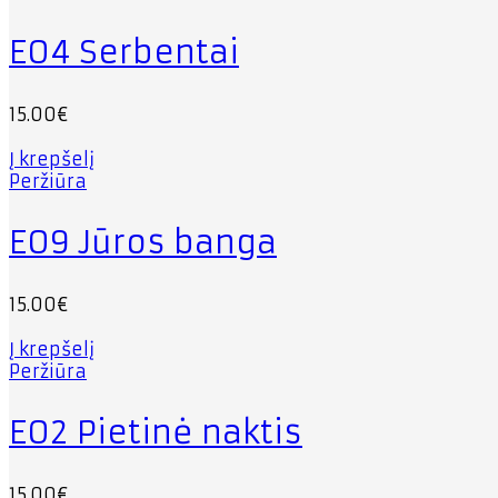
E04 Serbentai
15.00
€
Į krepšelį
Peržiūra
E09 Jūros banga
15.00
€
Į krepšelį
Peržiūra
E02 Pietinė naktis
15.00
€