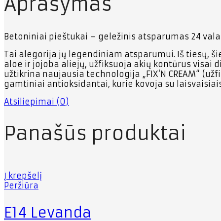
Aprašymas
Betoniniai pieštukai – geležinis atsparumas 24 val
Tai alegorija jų legendiniam atsparumui. Iš tiesų, š
aloe ir jojoba aliejų, užfiksuoja akių kontūrus visai
užtikrina naujausia technologija „FIX‘N CREAM“ (užfi
gamtiniai antioksidantai, kurie kovoja su laisvaisiais
Atsiliepimai (0)
Panašūs produktai
Į krepšelį
Peržiūra
E14 Levanda