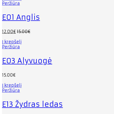
Peržiūra
E01 Anglis
12.00
€
15.00
€
Į krepšelį
Peržiūra
E03 Alyvuogė
15.00
€
Į krepšelį
Peržiūra
E13 Žydras ledas