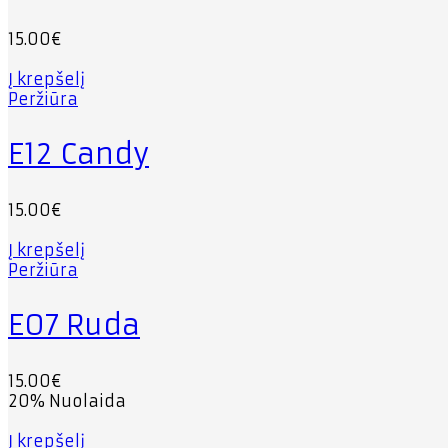
15.00
€
Į krepšelį
Peržiūra
E12 Candy
15.00
€
Į krepšelį
Peržiūra
E07 Ruda
15.00
€
20
% Nuolaida
Į krepšelį