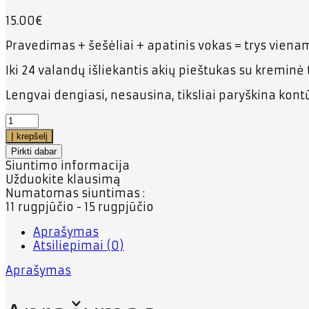
15.00
€
Pravedimas + šešėliai + apatinis vokas = trys viena
Iki 24 valandų išliekantis akių pieštukas su kreminė 
Lengvai dengiasi, nesausina, tiksliai paryškina kont
Į krepšelį
Pirkti dabar
Siuntimo informacija
Užduokite klausimą
Numatomas siuntimas :
11 rugpjūčio - 15 rugpjūčio
Aprašymas
Atsiliepimai (0)
Aprašymas