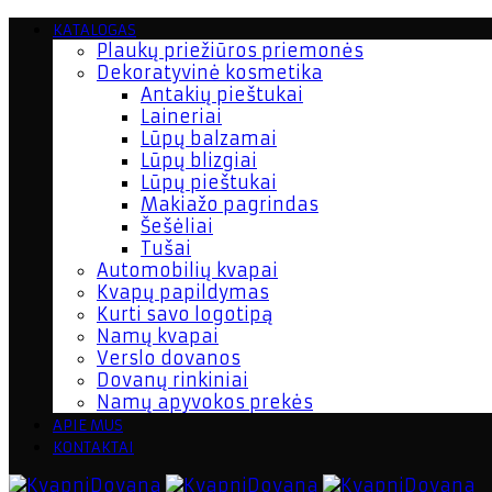
KATALOGAS
Plaukų priežiūros priemonės
Dekoratyvinė kosmetika
Antakių pieštukai
Laineriai
Lūpų balzamai
Lūpų blizgiai
Lūpų pieštukai
Makiažo pagrindas
Šešėliai
Tušai
Automobilių kvapai
Kvapų papildymas
Kurti savo logotipą
Namų kvapai
Verslo dovanos
Dovanų rinkiniai
Namų apyvokos prekės
APIE MUS
KONTAKTAI