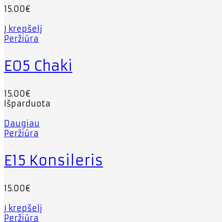
15.00
€
Į krepšelį
Peržiūra
E05 Chaki
15.00
€
Išparduota
Daugiau
Peržiūra
E15 Konsileris
15.00
€
Į krepšelį
Peržiūra